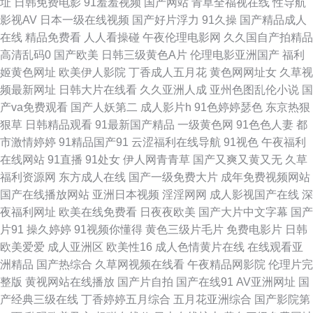
址
日韩免费电影
91羞羞视频
国产网站
青草全福视在线
性导航
影视AV
日本一级在线视频
国产好片浮力
91久操
国产精品成人
品国偷在线观看 久久这里只有精品23 91香蕉嫩草 日日射福利导航 肏屄91社
在线
精品免费看
人人看操碰
午夜伦理电影网
久久国自产拍精品
高清乱码0
国产欧美
日韩三级黄色A片
伦理电影亚洲国产
福利
区 午夜福利资源 东京热色ab 一级av91日韩 老司机老湿影院 成人91 91超碰
姬黄色网址
欧美伊人影院
丁香成人五月花
黄色网网址女
久草视
频最新网址
日韩大片在线看
久久亚洲人成
亚州色图乱伦小说
国
在线 久操精品视频在线播放 91茄子水蜜桃 欧美极品人兽 AV免费在线观看
产va免费观看
国产人妖第二
成人影片h
91色婷婷瑟色
东京热狠
狠草
日韩精品观看
91最新国产精品
一级黄色网
91色色人妻
都
蜜桃视频网在线观看 国产第一二三四视频 东方四虎日剧网 91大神爱上黑丝
市激情婷婷
91精品国产91
云涩福利在线导航
91视色
午夜福利
在线网站
91直播
91处女
伊人网青青草
国产又爽又黄又无
久草
美女 亚洲最大成人久久 国产网址线路 91黑丝美女大胸被艹 日韩a 超碰97网
福利资源网
东方成人在线
国产一级免费大片
成年免费视频网站
国产在线播放网站
亚洲日本视频
淫淫网网
成人影视国产在线
深
五月激情婷婷深深爱 女同精品 AV不卡在线播放 天堂男人香蕉999 A级曰逼
夜福利网址
欧美在线免费看
日夜夜欧美
国产大片中文字幕
国产
片91
操久婷婷
91视频你懂得
黄色三级片毛片
免费电影片
日韩
视频 丁香五月色播网 91嫩草国产精品 婷婷av福利 www豆花社区 无码中文
欧美爱爱
成人亚洲区
欧美性16
成人色情黄片在线
在线观看亚
洲精品
国产热综合
久草网视频在线看
午夜精品网影院
伦理片完
字幕懂色 久久草视频 91性福短视频 成人斗音视频 国产精品久久孕妇 老湿机
整版
黄视网站在线播放
国产片自拍
国产在线91
AV亚洲网址
国
产经典三级在线
丁香婷婷五月综合
五月花亚洲综合
国产影院第
福利影院 人妖另类人兽 婷婷五月先锋 91豆花在线免费观看 91免费看片天堂