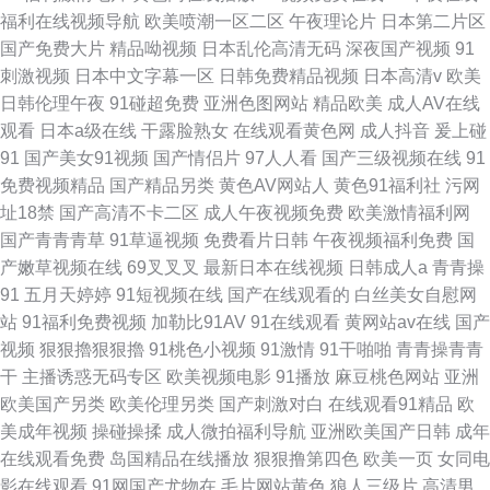
福利在线视频导航
欧美喷潮一区二区
午夜理论片
日本第二片区
国产免费大片
精品呦视频
日本乱伦高清无码
深夜国产视频
91
刺激视频
日本中文字幕一区
日韩免费精品视频
日本高清v
欧美
日韩伦理午夜
91碰超免费
亚洲色图网站
精品欧美
成人AV在线
观看
日本a级在线
干露脸熟女
在线观看黄色网
成人抖音
爰上碰
91
国产美女91视频
国产情侣片
97人人看
国产三级视频在线
91
免费视频精品
国产精品另类
黄色AV网站人
黄色91福利社
污网
址18禁
国产高清不卡二区
成人午夜视频免费
欧美激情福利网
国产青青青草
91草逼视频
免费看片日韩
午夜视频福利免费
国
产嫩草视频在线
69叉叉叉
最新日本在线视频
日韩成人a
青青操
91
五月天婷婷
91短视频在线
国产在线观看的
白丝美女自慰网
站
91福利免费视频
加勒比91AV
91在线观看
黄网站av在线
国产
视频
狠狠擼狠狠擼
91桃色小视频
91激情
91干啪啪
青青操青青
干
主播诱惑无码专区
欧美视频电影
91播放
麻豆桃色网站
亚洲
欧美国产另类
欧美伦理另类
国产刺激对白
在线观看91精品
欧
美成年视频
操碰操揉
成人微拍福利导航
亚洲欧美国产日韩
成年
在线观看免费
岛国精品在线播放
狠狠撸第四色
欧美一页
女同电
影在线观看
91网国产尤物在
毛片网站黄色
狼人三级片
高清男