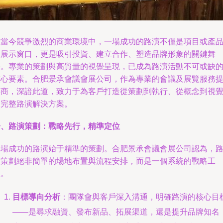
在當今競爭激烈的商業環境中，一場成功的路演不僅是項目或產
的展示窗口，更是吸引投資、建立合作、塑造品牌形象的關鍵舞
臺。專業的策劃與高質量的視覺呈現，已成為路演活動不可或缺
核心要素。合肥景承會議會展公司，作為專業的會議及展覽服務
供商，深諳此道，致力于為客戶打造從策劃到執行、從概念到視
的完整路演解決方案。
一、路演策劃：戰略先行，精準定位
一場成功的路演始于精準的策劃。合肥景承會議會展公司認為，
演策劃絕非簡單的場地布置與流程安排，而是一個系統的戰略工
程。
目標導向分析
：團隊會與客戶深入溝通，明確路演的核心目
——是尋求融資、發布新品、拓展渠道，還是提升品牌知名