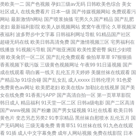
类欧美一二
国产色视频
孕妇三级av无码
日韩欧美色综合
美女
社区成人
在线免费看片
日本一级
国产传媒视频网站
免费观看污
网站
最新激情h网站
国产喷浆抽搐
宅男久久国产精品
国产乱肥
老妇
最新福利影院
欧美人妖视频网站
窝窝午夜理论
久草视频深
夜福利
波多野步中文字幕
日韩福利网址导航
91精品国产社区
超碰无码在线
欧美日韩高清免费
国产激情视频三区
宅男福利在
线播放
91视频污导航
国产啪亚洲国
欧美性爱密臀
疯狂少妇喷
潮
欧美肏屄一区二区
国产乱伦免费观看
偷拍草草草
97狠狠插
香蕉视频下载污版
三级黄色视频网址
午夜99
91日逼视频
国产
成在线观看
萌白酱一线天
乱伦五月天婷婷
美腿丝袜在线观看
国
产精品3p
91综合碰
国产乱女乱
成人xxxxx
日韩伦理片
91色爱
免费黄色av网址
欧美肥老妇
欧美在线tv
加勒比在线视屏
国产美
女在线免费
91香蕉污APP
国产高清自拍一区
第一页草草影院
韩日成人
精品福利
91天堂一区二区
日韩a级电影
国产二区高清
国产www视频
国产粉嫩
国产男女猛视频
91社在线看
欧美日韩
黄色片
变态另态另类2
91李宗精品
黑丝袜自慰喷水
乱伦五月
国
产无码网站
三级无毒免费
青青草51
91丝袜在线
91九色在线观
看
91插
成人中文字幕免费
成年人网站视频
免费在线影院
日本