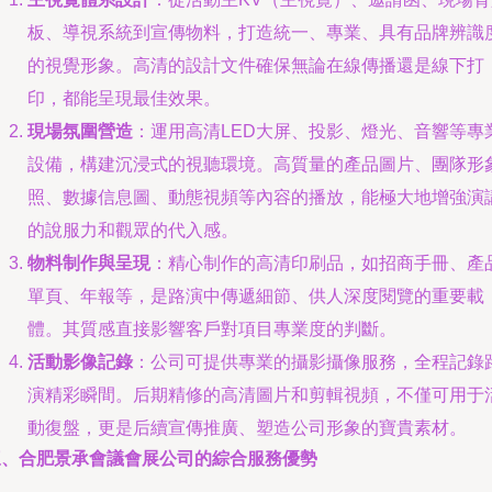
板、導視系統到宣傳物料，打造統一、專業、具有品牌辨識
的視覺形象。高清的設計文件確保無論在線傳播還是線下打
印，都能呈現最佳效果。
現場氛圍營造
：運用高清LED大屏、投影、燈光、音響等專
設備，構建沉浸式的視聽環境。高質量的產品圖片、團隊形
照、數據信息圖、動態視頻等內容的播放，能極大地增強演
的說服力和觀眾的代入感。
物料制作與呈現
：精心制作的高清印刷品，如招商手冊、產
單頁、年報等，是路演中傳遞細節、供人深度閱覽的重要載
體。其質感直接影響客戶對項目專業度的判斷。
活動影像記錄
：公司可提供專業的攝影攝像服務，全程記錄
演精彩瞬間。后期精修的高清圖片和剪輯視頻，不僅可用于
動復盤，更是后續宣傳推廣、塑造公司形象的寶貴素材。
三、合肥景承會議會展公司的綜合服務優勢