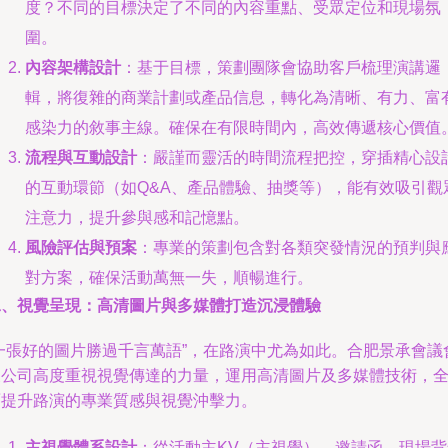
度？不同的目標決定了不同的內容重點、受眾定位和現場氛
圍。
內容架構設計
：基于目標，策劃團隊會協助客戶梳理演講邏
輯，將復雜的商業計劃或產品信息，轉化為清晰、有力、富
感染力的敘事主線。確保在有限時間內，高效傳遞核心價值
流程與互動設計
：嚴謹而靈活的時間流程把控，穿插精心設
的互動環節（如Q&A、產品體驗、抽獎等），能有效吸引觀
注意力，提升參與感和記憶點。
風險評估與預案
：專業的策劃包含對各類突發情況的預判與
對方案，確保活動萬無一失，順暢進行。
二、視覺呈現：高清圖片與多媒體打造沉浸體驗
“一張好的圖片勝過千言萬語”，在路演中尤為如此。合肥景承會議
展公司高度重視視覺傳達的力量，運用高清圖片及多媒體技術，
面提升路演的專業質感與視覺沖擊力。
主視覺體系設計
：從活動主KV（主視覺）、邀請函、現場背