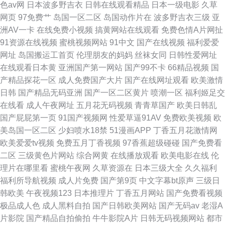
色av网
日本波多野吉衣
日韩在线观看精品
日本一级电影
久草
网页
97免费艹
岛国一区二区
岛国动作片在
波多野吉衣三级
亚
洲AV一卡
在线免费小视频
搞黄网站在线观看
免费色情A片网扯
91资源在线视频
蜜桃视频网站
91中文
国产在线视频
福利爱爱
网址
岛国搬运工首页
伦理朋友的妈妈
丝袜女同
日韩性爱网址
在线观看日本黄
亚洲国产第一网站
国产99不卡
66精品视频
国
产精品探花一区
成人免费国产大片
国产在线网址观看
欧美激情
日韩
国产精品无码亚洲
国产一区二区黄片
喷潮一区
福利姬足交
在线看
成人午夜网址
五月花无码视频
青青草国产
欧美日韩乱
国产屁屁第一页
91国产视频网
性爱草逼91AV
免费欧美视频
欧
美岛国一区二区
少妇喷水18禁
51漫画APP
丁香五月花激情网
欧美爱爱tv视频
免费五月丁香视频
97香蕉超级碰碰
国产免费看
二区
三级黄色片网站
综合网黄
在线播放观看
欧美电影在线
伦
理片在哪里看
蜜桃午夜网
久草资源在
日本三级大全
久久福利
福利所导航视频
成人片免费
国产第9页
中文字幕bt原声
三级日
韩欧美
午夜视频123
日本推理片
丁香五月网站
国产免费看视频
极品成人色
成人黑料自拍
国产日韩欧美网站
国产无码av
老湿A
片影院
国产精品自拍偷拍
牛牛影院A片
日韩无码视频网站
都市