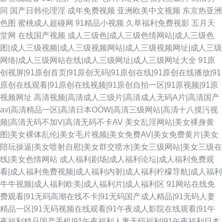
同
国产日韩伦理淫
成年免费视频
亚洲欧美中文视频
东京热亚洲
色图
蜜桃成人超碰网
91精品小视频
久草福利免费视影
五月天
堂网
在线国产视频
成人三级色|成人三级色情网站|成人三级色
图|成人三级视频|成人三级视频网站|成人三级视频网址|成人三级
网络|成人三级网站在线|成人三级网址|成人三级网址大全
91原
创视屏|91原创首页|91原创无码|91原创在线|91原创在线播放|91
原创在线观看|91原创在线视频|91原创自拍一区|91原视频|91原
视频网址
高清视频|高清成人三级片|高清成人无码A片|高清国产
av|高清精品一区|高清日本OOW|高清三级网站|高清十八摸污视
频|高清无码不加V|高清无码不卡AV
美女乱淫网站|美女裸身黄
图|美女裸体乱伦|美女毛片视频|美女免费AV|美女免费黄片|美女
陪玩操逼|美女喷射自慰|美女群交喷水|美女三级网站|美女三级在
线|美女色情网站
成人福利剧场|成人福利论坛|成人福利免费观
看|成人福利免费视频|成人福利内射|成人福利柠檬导航|成人福利
牛牛视频|成人福利欧美|成人福利片|成人福利区
91网站在线免
费观看|91无码高潮在线不卡|91无码国产成人精品|91无码人妻
精品一区|91无码视频在线观看|91午夜成人影院在线观看|91午
夜福利精品国产手机|91午夜福利人妻无码福利|91午夜福利日本