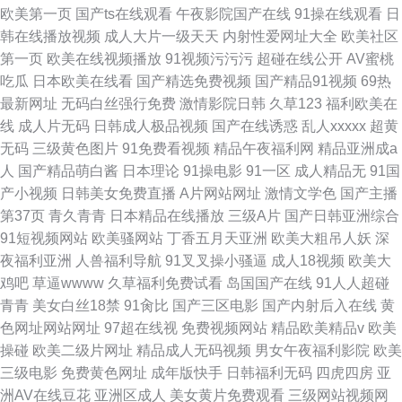
欧美第一页
国产ts在线观看
午夜影院国产在线
91操在线观看
日
韩在线播放视频
成人大片一级天天
内射性爱网址大全
欧美社区
第一页
欧美在线视频播放
91视频污污污
超碰在线公开
AV蜜桃
吃瓜
日本欧美在线看
国产精选免费视频
国产精品91视频
69热
最新网址
无码白丝强行免费
激情影院日韩
久草123
福利欧美在
线
成人片无码
日韩成人极品视频
国产在线诱惑
乱人xxxxx
超黄
无码
三级黄色图片
91免费看视频
精品午夜福利网
精品亚洲成a
人
国产精品萌白酱
日本理论
91操电影
91一区
成人精品无
91国
产小视频
日韩美女免费直播
A片网站网址
激情文学色
国产主播
第37页
青久青青
日本精品在线播放
三级A片
国产日韩亚洲综合
91短视频网站
欧美骚网站
丁香五月天亚洲
欧美大粗吊人妖
深
夜福利亚洲
人兽福利导航
91叉叉操小骚逼
成人18视频
欧美大
鸡吧
草逼wwww
久草福利免费试看
岛国国产在线
91人人超碰
青青
美女白丝18禁
91肏比
国产三区电影
国产内射后入在线
黄
色网址网站网址
97超在线视
免费视频网站
精品欧美精品v
欧美
操碰
欧美二级片网址
精品成人无码视频
男女午夜福利影院
欧美
三级电影
免费黄色网址
成年版快手
日韩福利无码
四虎四房
亚
洲AV在线豆花
亚洲区成人
美女黄片免费观看
三级网站视频网