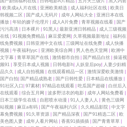
国产剧情福利在线
|
日韩电影A片精品
|
五月天三级片
|
黑人内射
|
欧美成a人片在线
|
亚洲欧美精选
|
成人福利社区在线
|
欧美日
韩视频二区
|
国产成人无码片
|
成年人网站大全
|
亚洲日本在线
播放
|
年轻的嫂子伦理片
|
成人A片免费
|
青草视频在线看
|
国产
污污高清
|
日本裸片
|
91黑人
|
最新亚洲日韩精品
|
成人三级视频
在线
|
91视频免费精品
|
麻豆爱爱网
|
久草视频最新地址
|
福利在
线免费视频
|
日韩亚洲中文在线
|
三级网址在线免费
|
成人快播
视频
|
午夜福利yyc
|
亚洲欧美综合网
|
男人色色天堂网
|
欧洲中
文字幕
|
青草草国产在线
|
激情都市自拍
|
国产精品白丝
|
操逼视
频91
|
享受日本成人视频
|
日韩电影h
|
人妖皇后poy
|
人妻少妇精
品久久
|
成人自拍视频
|
在线观看精品一区
|
激情深爱欧美激情
|
国产白拍
|
国产精品成熟老
|
国产日韩性爱
|
日本精品在线播放
|
91社区入口
|
97素材
|
97精品在线观看
|
吃瓜国产超碰
|
白丝后入
在线观看
|
综合五月网
|
波多野洁衣的电影
|
成年人网站免费看
|
日本三级学生在线
|
自慰喷水动漫
|
91人人妻人人
|
黄色三级网
站视频
|
麻豆a有码
|
国产午夜福利六区
|
久久精品影院
|
中文字
幕免费视频
|
91久草资源
|
国产精品深夜
|
国产91精选二区
|
欧
美色图人妻
|
成年人看片网站
|
香蕉91插插插
|
国产青青草草
|