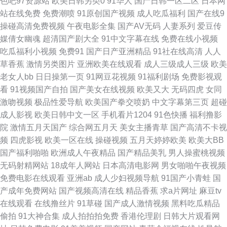
色吧97资源站
欧美日韩另类0
91华人
国产日韩一区二区
日本网
站在线免费
免费潮喷
91原创国产视频
成人吃瓜福利
国产在线9
品 蜜桃视频官网 97在线精品视频 午夜影院伦理 国产精品一区在线懂色 91国
操碰高清免费视频
午夜电影全集
国产AV无码
人妻系列
爱豆传
媒倩女幽魂
超清国产剧大全
91中文字幕在线
免费在线小视频
产品精 精品伦A片视频 东京热福利导航 久热这里都是精品19 啊v在线视频 精
吃瓜福利小视频
免费91
国产日产亚洲精品
91社在线高清
人人
草香蕉
激情另类图片
亚洲欧美在线观看
成人三级成人三级
欧美
品国产成人麻豆 色亚洲色天堂 91看黄淫大片 精品丰满熟妇人妻一区 九一制
老女人bb
日日操第一页
91网豆花视频
91福利剧场
免费影视观
看
91视频国产自拍
国产美女在线视频
欧美又大
无码四虎
女同
作天麻传媒免 91豆花原创 超碰91直播 久久男人网 91视频大全 天堂视频西
激吻视频
极品性爱导航
欧美国产拳交喷奶
中文字幕第三页
超碰
成人影视
欧美日韩中文一区
手机看片1204
91色快播
福利撸影
区 国产精品欧美性爱 涩情av 欧美91性爱 国产综合欧美日韩一 91传美 阿V视
院
激情五月天国产
综合网五月天
美女主播青草
国产高清不卡视
频
四虎影视
欧美一区在线
操碰视频
五月天婷婷欧美
欧美大BB
频免费播放在线 女同网站 午夜在线视频 日日摸夜夜爽 欧美久久频道 成人网
国产福利啪啪
欧洲成人午夜精品
国产精品美乳
男人操蜜桃视频
无码射精网站
18成年人网站
日本高清电影网
男女啪啪午夜视频
99 91原创视屏 91国产福利在线视频 成人看片1024软件 国内久久精品 91豆
免费电影在线观看
亚洲ab
成人少妇视频导航
91国产小青蛙
国
产成年免费网站
国产视频高清在线
精品香蕉
求a片网址
麻豆tv
花国产熟女 亚洲瑟热 久久一三一 91秦先生视频在线观看 欧美亚洲麻豆成人
在线观看
在线撸丝片
91草碰
国产成人激情视频
黑料吃瓜精品
偷拍
91大神合集
成人拍拍拍免费
香港伦理剧
日韩大片观看网
AV人人摸超碰 五月天涩涩 成人影音先锋免费视频 亚洲影音先锋资源 国产精