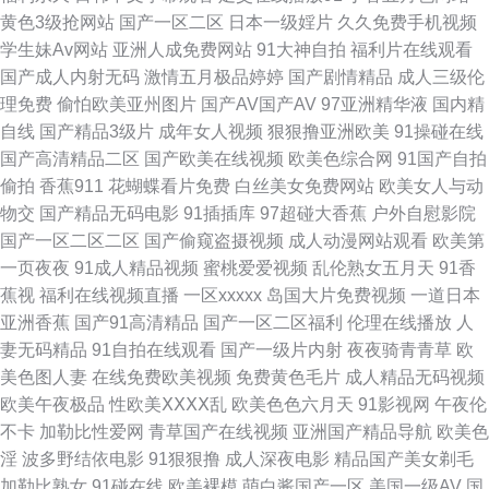
黄色3级抢网站
国产一区二区
日本一级婬片
久久免费手机视频
91久操超碰在线 麻豆精品视频在线 91大学生视频在线观看 国产欧美一区二
学生妹Av网站
亚洲人成免费网站
91大神自拍
福利片在线观看
国产成人内射无码
激情五月极品婷婷
国产剧情精品
成人三级伦
区 午夜福利电影一区二区 操人人人操 日韩无码 91人妖在线 久草福利毛片
理免费
偷怕欧美亚州图片
国产AV国产AV
97亚洲精华液
国内精
自线
国产精品3级片
成年女人视频
狠狠撸亚洲欧美
91操碰在线
影音先锋少妇黑丝 东方影库四虎AV 色五月婷婷免费福利 www福利av 日本
国产高清精品二区
国产欧美在线视频
欧美色综合网
91国产自拍
偷拍
香蕉911
花蝴蝶看片免费
白丝美女免费网站
欧美女人与动
www青青草 91青青视屏 久久视频333 在线不卡av成人电影 国产精品49 色
物交
国产精品无码电影
91插插库
97超碰大香蕉
户外自慰影院
国产一区二区二区
国产偷窥盗摄视频
成人动漫网站观看
欧美第
色精品一区二区 91先生无码 久久精c 91vv福利社区 欧美物业精品 日本上难
一页夜夜
91成人精品视频
蜜桃爱爱视频
乱伦熟女五月天
91香
蕉视
福利在线视频直播
一区xxxxx
岛国大片免费视频
一道日本
三级大区久久 日本人人色 91人人青娱乐 久热精品色情 91n官网在线观看 东
亚洲香蕉
国产91高清精品
国产一区二区福利
伦理在线播放
人
妻无码精品
91自拍在线观看
国产一级片内射
夜夜骑青青草
欧
方在线之成人Av 日韩成人在线入口 91最新在线网址 欧美日色网 影音先锋欧
美色图人妻
在线免费欧美视频
免费黄色毛片
成人精品无码视频
欧美午夜极品
性欧美ⅩⅩⅩⅩ乱
欧美色色六月天
91影视网
午夜伦
美性 www福利av 91网页免费在线观看 91蜜臀中文字幕 麻豆传媒毛片AT
不卡
加勒比性爱网
青草国产在线视频
亚洲国产精品导航
欧美色
淫
波多野结依电影
91狠狠撸
成人深夜电影
精品国产美女剃毛
91n免费在线视频 韩国色网深爱网 黄色小视频网站 91尤物网页 操国产大姐
加勒比熟女
91碰在线
欧美裸模
萌白酱国产一区
美国一级AV
国