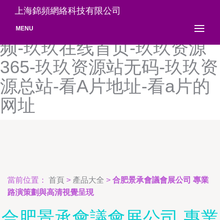
玖玖在线精品-玖玖在线事视
上海錦頻網絡科技有限公司
频-玖玖在线视-玖玖在线视
MENU
频-玖玖在线首页-玖玖资源
365-玖玖资源站无码-玖玖资
源总站-看A片地址-看a片的
网址
當前位置：
首頁
>
產品大全
>
合肥景承會議會展公司 專業
路演策劃與高清視覺呈現
合肥景承會議會展公司 專業