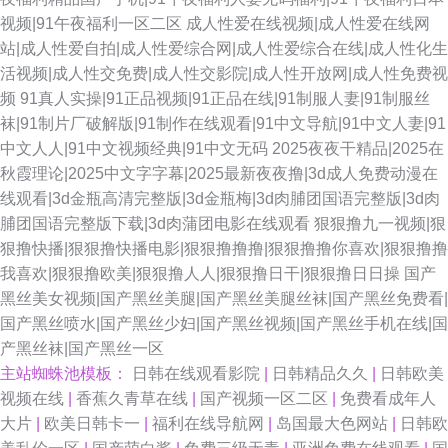
视频|91午夜福利一区二区
成人性爱在线视频|成人性爱在线网
站|成人性爱自拍|成人性爱综合网|成人性爱综合在线|成人性化生
活视频|成人性交免费|成人性交影院|成人性开放网|成人性免费视
频
91真人实操|91正品视频|91正品在线|91制服人妻|91制服丝
袜|91制片厂破解版|91制作在线观看|91中文导航|91中文人妻|91
中文人人|91中文视频经典|91中文无码
2025夜夜干精品|2025在
秋霞理论|2025中文字字幕|2025最新夜夜撸|3d成人免费动漫在
线观看|3d金瓶高清完整版|3d金瓶梅|3d肉脯团国语完整版|3d肉
脯团国语完整版下载|3d肉蒲团电影在线观看
狠狠撸九一视频|狠
狠撸快播|狠狠撸快播电影|狠狠撸撸撸|狠狠撸撸你喜欢|狠狠撸撸
我喜欢|狠狠撸欧美|狠狠撸人人|狠狠撸日干|狠狠撸日日操
国产
黑丝美女视频|国产黑丝美腿|国产黑丝美腿丝袜|国产黑丝免费看|
国产黑丝喷水|国产黑丝少妇|国产黑丝视频|国产黑丝手机在线|国
产黑丝袜|国产黑丝一区
主站蜘蛛池模板：
日韩在线观看影院
|
日韩精品久久
|
日韩欧美
视频在线
|
香蕉久青草在线
|
国产视频一区二区
|
免费看成年人
大片
|
欧美日韩卡一
|
福利在线导航网
|
岛国最大色网站
|
日韩欧