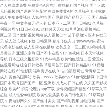
产人在线成免费
免费黄色A片网址
微拍福利国产视频
国产人成
91青青操网站 男人天堂黄网 91久久婷婷国产麻 免费成人网站在线观看 91国
无码视频
国产原创区色花堂
在线免费黄A片
久草福利
乱伦家庭
成人午夜免费视频
人妖射精
国产屁屁
国产精品天干天
国产精品
产在线 精品黑丝av 在线亚洲导航 国产资源一区二区 香蕉久久东京热 成人免
午夜一区
中文字幕无码人妻
日本不卡二区
国产日韩91
久草福
利视频网
91日日夜夜91
超碰碰天天操
91草草酒店视频
韩日一
费网站在线入口 五月美眉被操 欧美亚无码一区 97社国产视频在线 人妻先锋
区二区
国产激情视频网站
成人视频日本
茄子视频污
亚洲色欲天
天
成人丝瓜视频下载
日韩逼网
精东传媒入口
黄wwww色
香港
影音AV 91牛牛国产人妻久久 欧美视频123 91色免费在线观看 蜜桃视频在线
伦理电影在线
成人影院在线播放
欧美足交一区二区
91视频电影
另类四虎
亚洲东京热
国产不卡在线
91九色视频
日本天堂视频
看 91福利国 久久精品多人 91国产精品探花视频 精品99久久 九九国产 国产
导航
日本三级光棍影院
91大神精品
欧美怡红院院二区
爱豆传
媒观看网站
综合日韩欧美
草逼网首页
国产日韩精品91
91视频
日韩欧美另类中文 91爱爱情色视频 加勒比伊人影院 尤物成人在线 九一黄色
网站在线
69性影院
福利资源在线
91自拍最新网址
青青草国产
成人
黄色岛国网站
欧美一xxxxx
欧美gayv
91色情激情网
中国韩
大雷黑丝美女 亚洲av操 海角社区在线视频福利 亚洲狼人射区 豆花久久 午夜
国日本高清
国产国产一区
亚洲欧洲成人
日韩在线
久久国产影视
综合
欧美69潮喷
伦理片app下载
激情视频国产精品
91草莓久草
男女很黄的视频 俺去也狼人干 色欧美色综合色天堂 Av淫四虎 日韩成人网 91
超碰
成人性爱aa影院
欧美性爱插插
欧美日韩色黄片
91草莓影
院
午夜电影网久久
国产丝袜美女
国产精彩视频
操碰视屏
国产
网站永久免费看 老司机福利社在线下载 91久久天堂 九草91 51福利社污 豆
福利在线
91久久影院
免费日韩电影
日韩成人影视
欧美精品性