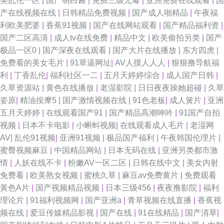
美乱伦一区
|
国产萌白酱
|
免费三级无毒
|
亚洲免费在线观看
|
国
产在线视频在线
|
日韩精品免费视频
|
国产成人啪精品
|
午夜福
利欧美肥婆
|
香蕉91视频
|
国产在线网站观看
|
国产精品福利资
|
国产二区高清
|
成人tv在线免费
|
精品中文
|
欧美偷拍另类
|
国产
极品一区0
|
国产深夜在线观看
|
国产大片在线播放
|
东方四虎
|
免费看的美女毛片
|
91草逼网址
|
AV人摸人人人
|
狠狠撸导航福
利
|
丁香乱伦
|
福利社区一二
|
五月天婷婷综合
|
成人国产日韩
|
久草资源站
|
黄色在线播放
|
老湿影院
|
日日夜夜操她超碰
|
久草
姿原
|
精油按摩5
|
国产激情视频在线
|
91色老板
|
成人簧片
|
亚洲
五月天婷婷
|
在线观看国产91
|
国产精品高潮呻吟
|
91国产自拍
视频
|
日本不卡电影
|
小蝌蚪视频
|
在线观看成人毛片
|
老湿网
AV
|
乱伦91视频
|
亚洲91视频
|
极品国产福利
|
午夜韩国伦理片
|
蜜臀视频麻豆
|
中国精品网站
|
日本无码在线
|
亚洲另类都市激
情
|
人妖在线不卡
|
粉嫩AV一区二区
|
日韩在线中文
|
美女内射
免费看
|
欧美熟女视频
|
蜜桃久草
|
麻豆av免费黄片
|
免费观看
黃色A片
|
国产视频精品视频
|
日本三级456
|
夜夜撸影院
|
福利
理论片
|
91福利视频网
|
国产亚洲a
|
青草视频在线直播
|
香蕉视
频在线
|
爱豆传媒精品影视
|
国产在线
|
91在线精品
|
国产清草
|