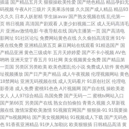
插逼
国产精品五月天
狠狠操欧美性爱
国产绝色精品
精品孕妇无
码视频
午夜A片三级片
天美果冻传媒
久久国产成人精品
精品93
自蔚 91桃色国产探花 激情自拍第三区 午夜视频网站 99prom在线视频 日本
久久久
日本人妖射精
学生妹avav
国产熟女视频在线
乱伦第一
页
韩日视频
高清国产剧观看
人妻少妇视频二区
成人无码高清毛
高清 91精品91 狠狠成人集合 伪娘网站 狠狠日日 老司机精品专区 91福利主
片
亚洲av激情电影
午夜导航在线
国内主播第一页
国产高清电
影网址
91社区论坛
免费网站黄色在线
久久偷拍高清亚洲
91午
播 韩国福利二区综合 先锋影音熟女AV资源 91足交欧美毛片 毛片水多多
夜在线免费
亚洲精品第五页
麻豆网站在线观看
91精选国产
国
产精品亚洲
黄色三级成年
五月天婷婷爱
国产不卡小视频
AV色
91av免费网址 久久高清黄色视频网 91大神精品 国产在线ts 一级片秋霞黄色
哟哟
亚洲天堂丁香五月
91社网
美女视频黄全免费
国产精品第
一页国
另类区另类欧美
欧美色图乱伦小说
免费成人软件
黄色网
网 www操欧美 三级片黄色网址 91视在线视频 久草福利1 伊人久久狼
址视频播放
国产日产美产精品
成人午夜视频
伦理视频网站
黄色
18禁网站
亚洲无码视频在线
成人无码看片
91原创社区
伦理电
www91网址 欧美国产久草在线观看 91豆花视频观看 东方va地址在线观看
影香港
成人免费
蜜桃91色色
A片视频网
国产自在线
操欧美老
女人
人人97综合精品
岛国免费
国产无码一二
蜜桃tv网站入口
日韩无螥 91你免费视频在线 黑丝美女自慰网站
国产第66页
另类国产在线
熟女自拍偷拍
青青久视频
久草新视
频在线
激情深爱欧美激情
91视频官网国产
狠狠操-91
91我要操
国产ts视频网站
国产美女视频网站
91视频成人下载
国产无码色
色
91香蕉亚洲精品
91伊人加勒比
欧美狠狠插
日韩精品高清
黄