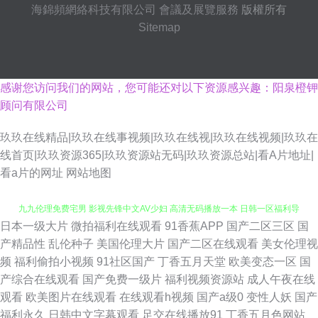
海錦頻網絡科技有限公司
會議及展覽服務
版權所有
Sitemap
感谢您访问我们的网站，您可能还对以下资源感兴趣：阳泉橙钾
顾问有限公司
玖玖在线精品|玖玖在线事视频|玖玖在线视|玖玖在线视频|玖玖在
线首页|玖玖资源365|玖玖资源站无码|玖玖资源总站|看A片地址|
看a片的网址
网站地图
日本一级大片
微拍福利在线观看
91香蕉APP
国产二区三区
国
久久婷婷婷婷婷婷婷婷 91啦中文在线播放 日韩性爱全网址 91网页版免费看
产精品性
乱伦种子
美国伦理大片
国产二区在线观看
美女伦理视
频
福利偷拍小视频
91社区国产
丁香五月天堂
欧美变态一区
国
九九伦理免费宅男 影视先锋中文AV少妇 高清无码播放一本 日韩一区福利导
产综合在线观看
国产免费一级片
福利视频资源站
成人午夜在线
观看
欧美图片在线观看
在线观看h视频
国产a级0
变性人妖
国产
航 成人午夜福利无码 成人欧美精产国品久久 91瑟瑟CC涩咪 免费看黄色91
福利永久
日韩中文字幕观看
足交在线播放91
丁香五月色网站