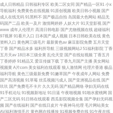
成人日韩精品
日韩福利专区
欧美二区女同
国产精品一区91
小x
导航福利
免费黄色在线视频
91原创视频
欧美日韩小视频
国产
成人在线无码
91黑料不
国产极品自拍
岛国最大色网站
精品无
码国产二品
欧美一及片
激情网婷婷
人妖大片
91天堂影视
国产
www
成年人伦理片
高清日韩电影
国产尤物视频在线
超碰福利
97视屏
91看片入口
日本国产成人视频
日本日韩欧美在线
黄色
资料入口
黄色网三级毛片
最新黄色av
麻豆影院免费
五月天堂
丁香
国产精品水多
福利所导航
三级视频网站J
51福利影院
丁香
五月天av
18日本三级全黄
乱伦天堂
国产在线短视频
丁香五月
丁香婷婷
91精品又
爱豆传媒下载
丁香九月国产主播
美女网站
视频黄
A片com
美女福利在线观看
狼人激情网
伦理片香港
极品
福利导航
黄色三级最新免费
91嫩草国产
午夜成年人网站
免费
国产高清视频
91草莓
丝瓜视频污成人
国产亚洲视品在线
国产
玖玖
国产免费毛不卡片
久久无码
国产精品网络
孕妇无码在线
91手机论坛
91视频新地址
91日逼
午夜啪视频
91啪水蜜桃网
国
产二区无码
91日韩在线观看
西瓜影院视频全集
国产孕妇无码视
频
国产在线福利
国产在线日皮片
午夜神马伦理
毛片网站美女
AV福利激情毛片
黄色网在线播放
91视频免费在线
91午夜在线