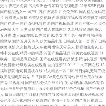
交
午夜宅男免费
另类亚洲色情
家庭乱伦理电影
91草B草B视频
花网在线观看 深夜福利高清无码 国产专区91 一区二区不卡国产网站 导航资
国产精品熟女一
国产巨乳在线观看
四虎免费91
国内精品无码短
片
超碰成人操操
欧美猛交视频
西瓜影院在线观看
欧美做受日韩
源网站av 色日韩在线 草莓干逼 三级黄色片子 1024学生人妻看片 欧美性爱
国产在线一
国产原创视频在线
国产视频高清
国产丝袜一区
黄色
av网址大全
人妻乱视
国产成人在线网站
久草视频资源站
综合
专区 91啪啪 日日干屄网 91综合国产 欧美在线cd人妖视频 97支援总站大香
五月香
成人app在线
四虎试看
91男女
国产男小鲜肉同
福利影
院网站
激情五月天色色
欧美极品电影
日韩成人第一页
国产日韩
蕉 亚洲福利视频91 福利社蜜臀 五月天福利導航 www91视频大全 探花唐先
欧美电影
久久机热
成人午夜网
黄色天堂男人
操视频免费91
日
韩中文在线
精品中的精品
97国产精品视频
91美女在线视频
51
生 欧美亚洲另类专区 91国产丝袜射精 老司伊人 91国产视在线观看 美女喷水
欧美
一区精品麻豆经典
国产在线观看资源
波多野洁衣视频
污网
站免费看
特级欧美在线观看
自拍视频91
91艹艹
久草网在线
18
自慰网址 91伦理 久久涩激情 91WWW黄站免费 国产自产23区 91成人一级
福利影院
老司机蜜桃在线
成人精品一区二区
韩日爆乳无码三级
欧美伦理电影网站
艹艹操操
AV黄色观看网站
日韩欧美在线国
片 激情网快播 1024精品免费视频 国产熟女久久精品 91福利视频导航网 老
产
新91视频网
国产精品分类在线
97午夜福利视频
岛国AV动作
无码
波多野吉依电影
小h片免费
国产精品色色视屏
国产午夜成
牛福利导航 91视频网新网站 婷婷蜜桃久久伊人 国产福利白浆AV 香蕉伊人av
人
最新日韩精品
91福利视频导航
欧美喷水影院
91爱爱视频
欧
美色图论坛
91榴莲小视频
国产高清一卡新区
国产看片资源
二
国产激情精品在线 自拍av三级网 国产精品久婷 一本道夜夜干 东京热九九精