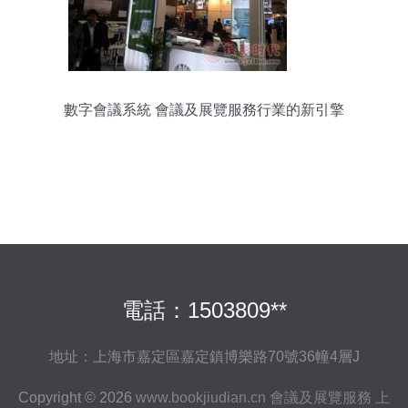
數字會議系統 會議及展覽服務行業的新引擎
電話：1503809**
地址：上海市嘉定區嘉定鎮博樂路70號36幢4層J
Copyright © 2026
www.bookjiudian.cn
會議及展覽服務
上