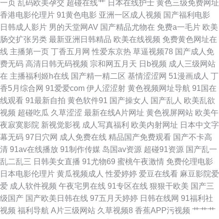
一页
乱码欧美孕交
超碰在线艹
日本在线护士
黄色三级免费网址
香港电影伦理片
91黄色电影
亚洲一区成人视频
国产福利电影
毛片基地破处 亚洲成人综合小说网 91Aⅴ中出 91小网站 福利影院你懂的 久
日韩成人影片
男的天堂网AV
国产精品尤物在
免费a一毛片
欧美
肠交扩张另类
最新亚洲日韩精品
欧美在线视频
免费黄色网址在
久中文骚 日本三级99 先锋资源色色 91久久极品影视 成人精品日韩精品 欧美
线
主播第一页
丁香五月网
性爱东京热
草逼视频78
国产成人免
费无码
高清日韩无码视频
宗和网五月天
日b视频
成人三级网站
日韩性爱网 日韩精品导航 影音先锋性爱aV 91爱啪啪 91麻豆传媒国产大片
在
主播福利姬h在线
国产精一精二区
基情涩涩网
51漫画成人
丁
香5月综合网
91爱爱com
伊人涩涩射
黄色视频网址导航
91国在
91嫂子在线 91大神免费在线 久久精品欧美 欧美操逼1区2区视频 婷婷五月天
线观看
91最新自拍
黄色软件91
国产操女人
国产乱人
欧美乱欲
视频
超碰吃瓜
久草涩涩
最新在线A片网址
黄色视屏网站
欧美午
资源站 一区二区三区国产少妇 亚洲狼人综合社区 91在线观看播放网址 欧美
夜寂寞影院
新视觉影视
成人写真福利
欧美内射网址
日本中文字
幕无码
97日穴网
成人免费在线
精品国产免费观看
国产不卡高
日韩干逼网站 91午夜色色 老女人综合网 在线不卡视频一区 国产人妖性爱在
清
91av在线播放
91制作传媒
岛国av资源
超碰91资源
国产乱一
乱二乱三
日韩美女直播
91尤物69
蜜桃午夜激情
免费伦理电影
线观看 国产黑料福利社 成人免费视 日韩无码丝袜网址 91桃色国产探花 久久
日本电影伦理片
黄瓜视频成人
性爱婷婷
爱豆在线看
麻豆影院爱
爱
成人软件视频
午夜宅男在线
91专区在线
狠狠干欧美
国产三
大香蕉伊人 国产福利精品一 四虎论坛 91在线网页视频 免费AV网址在线观看
级国产
国产欧美日韩在线
97五月天婷婷
日韩在线网
91福利社
视频
福利导航
A片三级网站
久草视频8
香蕉APP污视频
艹艹艹
91导航在线观看 国产精品禁久久 日韩深夜肏逼啪啪啪 www91免费福利 人妖