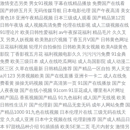
激情变态另类
男女91视频
字幕在线精品播放
免费国产在线看
国产婷婷五月天
无码传媒导航
日本电影伦理
国产午夜高清
美女
黄色18
亚洲午夜精品视频
日本三级成人观看
国产精品第12页
日韩午夜场
成人视频高清免费
伦理在线影视
成人三级视频在线
91理论片
欧美日韩性爱福利
av午夜探花福利
精品毛片
久久叉
叉
另类人妖视频
欧美熟妇穴视频
丁香五月V国产
日韩黄色网址
豆花福利视频
轮理片自拍偷拍
日韩欧美美女视频
欧美A级黄色
影院
丁香影视五月花
福利视频电影久久
污污污污免费
91金典
免费
欧美三级日本
成人在线吃瓜网站
成人岛国影院
成人动漫二
区三区
久草在线最新
日韩精品推荐
国产精品一区自拍
男人天堂
a片123
另类视频欧美
国产在线直播
亚洲卡一卡二
成人在线免
费看黄
操操无码视频
国产高清第一页
91国产在线播放
国产女
人夜夜做
国产在线小视频
91com
91豆花成人
哪里有A片网址
精产国品
香蕉视频国产精品
91九色福利
成人国产无线视
欧美
日韩性生活片
国产伦理剧
国产精品无套无码
成年人网站免费
国
产精品1000
91九色在线视频
日本伦理片在线
三级无码在线天
堂
久久成人亚洲
日本中文视频在线
伦理剧推荐
国产成人精品日
本
97甜桃品种介绍
91插插插
欧美SE第二页
毛片内射女
激情另