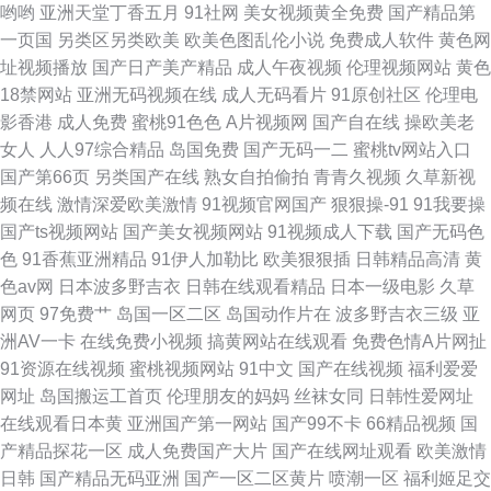
哟哟
亚洲天堂丁香五月
91社网
美女视频黄全免费
国产精品第
一页国
另类区另类欧美
欧美色图乱伦小说
免费成人软件
黄色网
网 www操欧美 三级片黄色网址 91视在线视频 久草福利1 伊人久久狼
址视频播放
国产日产美产精品
成人午夜视频
伦理视频网站
黄色
18禁网站
亚洲无码视频在线
成人无码看片
91原创社区
伦理电
www91网址 欧美国产久草在线观看 91豆花视频观看 东方va地址在线观看
影香港
成人免费
蜜桃91色色
A片视频网
国产自在线
操欧美老
女人
人人97综合精品
岛国免费
国产无码一二
蜜桃tv网站入口
日韩无螥 91你免费视频在线 黑丝美女自慰网站
国产第66页
另类国产在线
熟女自拍偷拍
青青久视频
久草新视
频在线
激情深爱欧美激情
91视频官网国产
狠狠操-91
91我要操
国产ts视频网站
国产美女视频网站
91视频成人下载
国产无码色
色
91香蕉亚洲精品
91伊人加勒比
欧美狠狠插
日韩精品高清
黄
色av网
日本波多野吉衣
日韩在线观看精品
日本一级电影
久草
网页
97免费艹
岛国一区二区
岛国动作片在
波多野吉衣三级
亚
洲AV一卡
在线免费小视频
搞黄网站在线观看
免费色情A片网扯
91资源在线视频
蜜桃视频网站
91中文
国产在线视频
福利爱爱
网址
岛国搬运工首页
伦理朋友的妈妈
丝袜女同
日韩性爱网址
在线观看日本黄
亚洲国产第一网站
国产99不卡
66精品视频
国
产精品探花一区
成人免费国产大片
国产在线网址观看
欧美激情
日韩
国产精品无码亚洲
国产一区二区黄片
喷潮一区
福利姬足交