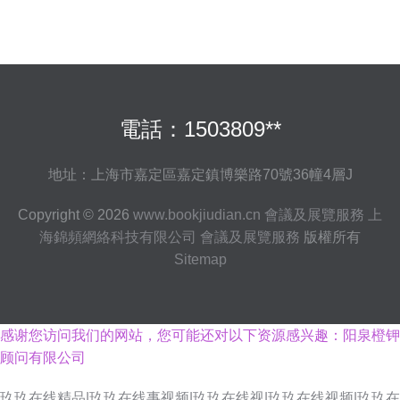
電話：1503809**
地址：上海市嘉定區嘉定鎮博樂路70號36幢4層J
Copyright © 2026
www.bookjiudian.cn
會議及展覽服務
上
海錦頻網絡科技有限公司
會議及展覽服務
版權所有
Sitemap
感谢您访问我们的网站，您可能还对以下资源感兴趣：阳泉橙钾
顾问有限公司
玖玖在线精品|玖玖在线事视频|玖玖在线视|玖玖在线视频|玖玖在