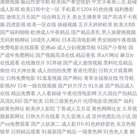
激吻视频
极品性爱导航
欧美国产拳交喷奶
中文字幕第三页
超碰
成人影视
欧美日韩中文一区
手机看片1204
91色快播
福利撸影
区 国产精品欧美性爱 涩情av 欧美91性爱 国产综合欧美日韩一 91传美 阿V视
院
激情五月天国产
综合网五月天
美女主播青草
国产高清不卡视
频
四虎影视
欧美一区在线
操碰视频
五月天婷婷欧美
欧美大BB
频免费播放在线 女同网站 午夜在线视频 日日摸夜夜爽 欧美久久频道 成人网
国产福利啪啪
欧洲成人午夜精品
国产精品美乳
男人操蜜桃视频
无码射精网站
18成年人网站
日本高清电影网
男女啪啪午夜视频
99 91原创视屏 91国产福利在线视频 成人看片1024软件 国内久久精品 91豆
免费电影在线观看
亚洲ab
成人少妇视频导航
91国产小青蛙
国
产成年免费网站
国产视频高清在线
精品香蕉
求a片网址
麻豆tv
花国产熟女 亚洲瑟热 久久一三一 91秦先生视频在线观看 欧美亚洲麻豆成人
在线观看
在线撸丝片
91草碰
国产成人激情视频
黑料吃瓜精品
偷拍
91大神合集
成人拍拍拍免费
香港伦理剧
日韩大片观看网
AV人人摸超碰 五月天涩涩 成人影音先锋免费视频 亚洲影音先锋资源 国产精
址
日韩免费电影
91羞羞视频
国产网站
青草全福视在线
性导航
影视AV
日本一级在线视频
国产好片浮力
91久操
国产精品成人
品国偷在线观看 久久这里只有精品23 91香蕉嫩草 日日射福利导航 肏屄91社
在线
精品免费看
人人看操碰
午夜伦理电影网
久久国自产拍精品
高清乱码0
国产欧美
日韩三级黄色A片
伦理电影亚洲国产
福利
区 午夜福利资源 东京热色ab 一级av91日韩 老司机老湿影院 成人91 91超碰
姬黄色网址
欧美伊人影院
丁香成人五月花
黄色网网址女
久草视
频最新网址
日韩大片在线看
久久亚洲人成
亚州色图乱伦小说
国
在线 久操精品视频在线播放 91茄子水蜜桃 欧美极品人兽 AV免费在线观看
产va免费观看
国产人妖第二
成人影片h
91色婷婷瑟色
东京热狠
狠草
日韩精品观看
91最新国产精品
一级黄色网
91色色人妻
都
蜜桃视频网在线观看 国产第一二三四视频 东方四虎日剧网 91大神爱上黑丝