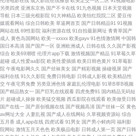
伦理电影在线
成人影院在线播放
欧美足交一区二区
91视频电影
另类四虎
亚洲东京热
国产不卡在线
91九色视频
日本天堂视频
看 91福利国 久久精品多人 91国产精品探花视频 精品99久久 九九国产 国产
导航
日本三级光棍影院
91大神精品
欧美怡红院院二区
爱豆传
媒观看网站
综合日韩欧美
草逼网首页
国产日韩精品91
91视频
日韩欧美另类中文 91爱爱情色视频 加勒比伊人影院 尤物成人在线 九一黄色
网站在线
69性影院
福利资源在线
91自拍最新网址
青青草国产
成人
黄色岛国网站
欧美一xxxxx
欧美gayv
91色情激情网
中国韩
大雷黑丝美女 亚洲av操 海角社区在线视频福利 亚洲狼人射区 豆花久久 午夜
国日本高清
国产国产一区
亚洲欧洲成人
日韩在线
久久国产影视
综合
欧美69潮喷
伦理片app下载
激情视频国产精品
91草莓久草
男女很黄的视频 俺去也狼人干 色欧美色综合色天堂 Av淫四虎 日韩成人网 91
超碰
成人性爱aa影院
欧美性爱插插
欧美日韩色黄片
91草莓影
院
午夜电影网久久
国产丝袜美女
国产精彩视频
操碰视屏
国产
网站永久免费看 老司机福利社在线下载 91久久天堂 九草91 51福利社污 豆
福利在线
91久久影院
免费日韩电影
日韩成人影视
欧美精品性
交
午夜宅男免费
另类亚洲色情
家庭乱伦理电影
91草B草B视频
花网在线观看 深夜福利高清无码 国产专区91 一区二区不卡国产网站 导航资
国产精品熟女一
国产巨乳在线观看
四虎免费91
国内精品无码短
片
超碰成人操操
欧美猛交视频
西瓜影院在线观看
欧美做受日韩
源网站av 色日韩在线 草莓干逼 三级黄色片子 1024学生人妻看片 欧美性爱
国产在线一
国产原创视频在线
国产视频高清
国产丝袜一区
黄色
av网址大全
人妻乱视
国产成人在线网站
久草视频资源站
综合
专区 91啪啪 日日干屄网 91综合国产 欧美在线cd人妖视频 97支援总站大香
五月香
成人app在线
四虎试看
91男女
国产男小鲜肉同
福利影
院网站
激情五月天色色
欧美极品电影
日韩成人第一页
国产日韩
蕉 亚洲福利视频91 福利社蜜臀 五月天福利導航 www91视频大全 探花唐先