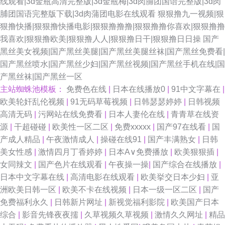
线观看|3d金瓶高清完整版|3d金瓶梅|3d肉脯团国语完整版|3d肉
脯团国语完整版下载|3d肉蒲团电影在线观看
狠狠撸九一视频|狠
狠撸快播|狠狠撸快播电影|狠狠撸撸撸|狠狠撸撸你喜欢|狠狠撸撸
我喜欢|狠狠撸欧美|狠狠撸人人|狠狠撸日干|狠狠撸日日操
国产
黑丝美女视频|国产黑丝美腿|国产黑丝美腿丝袜|国产黑丝免费看|
国产黑丝喷水|国产黑丝少妇|国产黑丝视频|国产黑丝手机在线|国
产黑丝袜|国产黑丝一区
主站蜘蛛池模板：
免费色在线
|
日本在线播放0
|
91中文字幕在
|
欧美轮奸乱伦视频
|
91无码草莓视频
|
日韩瑟瑟婷婷
|
日韩视频
高清无码
|
污网站在线免费看
|
日本人妻伦在线
|
青青草在线资
源
|
干超碰碰
|
欧美性一区二区
|
免费xxxxx
|
国产97在线看
|
国
产成人精品
|
午夜激情成人
|
操碰在线91
|
国产丰满熟女
|
日韩
美女性感
|
激情四月丁香婷婷
|
日本A∨免费播放
|
欧美狠狠插
|
女同辣文
|
国产色片在线观看
|
午夜操一操
|
国产综合在线播放
|
日本中文字幕在线
|
高清电影在线观看
|
欧美挙交日本少妇
|
亚
洲欧美日韩一区
|
欧美不卡在线视频
|
日本一级一区二区
|
国产
免费福利永久
|
日韩新片网址
|
新视觉福利影院
|
欧美国产日本
综合
|
影音先锋夜夜擩
|
久草视频久草视频
|
激情久久网址
|
精品