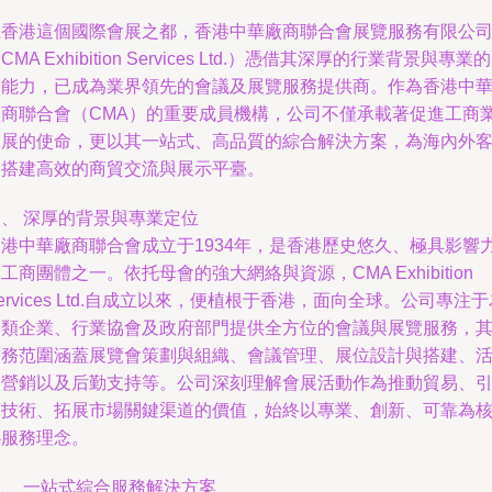
在香港這個國際會展之都，香港中華廠商聯合會展覽服務有限公
CMA Exhibition Services Ltd.）憑借其深厚的行業背景與專業
務能力，已成為業界領先的會議及展覽服務提供商。作為香港中
廠商聯合會（CMA）的重要成員機構，公司不僅承載著促進工商
發展的使命，更以其一站式、高品質的綜合解決方案，為海內外
戶搭建高效的商貿交流與展示平臺。
一、 深厚的背景與專業定位
香港中華廠商聯合會成立于1934年，是香港歷史悠久、極具影響
工商團體之一。依托母會的強大網絡與資源，CMA Exhibition
ervices Ltd.自成立以來，便植根于香港，面向全球。公司專注
各類企業、行業協會及政府部門提供全方位的會議與展覽服務，
業務范圍涵蓋展覽會策劃與組織、會議管理、展位設計與搭建、
動營銷以及后勤支持等。公司深刻理解會展活動作為推動貿易、
進技術、拓展市場關鍵渠道的價值，始終以專業、創新、可靠為
心服務理念。
二、 一站式綜合服務解決方案