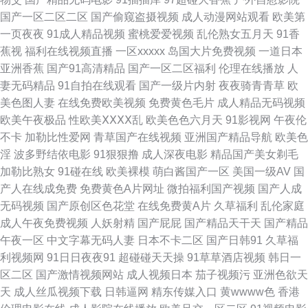
国产一区二区二区
国产偷窥盗摄视频
成人动漫网站观看
欧美第
色精品一区二区 91先生无码 久久精c 91vv福利社区 欧美物业精品 日本上难
一页夜夜
91成人精品视频
蜜桃爱爱视频
乱伦熟女五月天
91香
蕉视
福利在线视频直播
一区xxxxx
岛国大片免费视频
一道日本
三级大区久久 日本人人色 91人人青娱乐 久热精品色情 91n官网在线观看 东
亚洲香蕉
国产91高清精品
国产一区二区福利
伦理在线播放
人
妻无码精品
91自拍在线观看
国产一级片内射
夜夜骑青青草
欧
方在线之成人Av 日韩成人在线入口 91最新在线网址 欧美日色网 影音先锋欧
美色图人妻
在线免费欧美视频
免费黄色毛片
成人精品无码视频
欧美午夜极品
性欧美ⅩⅩⅩⅩ乱
欧美色色六月天
91影视网
午夜伦
美性 www福利av 91网页免费在线观看 91蜜臀中文字幕 麻豆传媒毛片AT
不卡
加勒比性爱网
青草国产在线视频
亚洲国产精品导航
欧美色
淫
波多野结依电影
91狠狠撸
成人深夜电影
精品国产美女剃毛
91n免费在线视频 韩国色网深爱网 黄色小视频网站 91尤物网页 操国产大姐
加勒比熟女
91碰在线
欧美裸模
萌白酱国产一区
美国一级AV
国
产人在线成免费
免费黄色A片网址
微拍福利国产视频
国产人成
91青青操网站 男人天堂黄网 91久久婷婷国产麻 免费成人网站在线观看 91国
无码视频
国产原创区色花堂
在线免费黄A片
久草福利
乱伦家庭
成人午夜免费视频
人妖射精
国产屁屁
国产精品天干天
国产精品
产在线 精品黑丝av 在线亚洲导航 国产资源一区二区 香蕉久久东京热 成人免
午夜一区
中文字幕无码人妻
日本不卡二区
国产日韩91
久草福
利视频网
91日日夜夜91
超碰碰天天操
91草草酒店视频
韩日一
费网站在线入口 五月美眉被操 欧美亚无码一区 97社国产视频在线 人妻先锋
区二区
国产激情视频网站
成人视频日本
茄子视频污
亚洲色欲天
天
成人丝瓜视频下载
日韩逼网
精东传媒入口
黄wwww色
香港
影音AV 91牛牛国产人妻久久 欧美视频123 91色免费在线观看 蜜桃视频在线