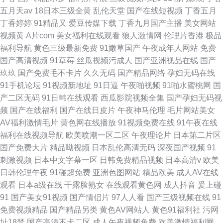
五月天av
18日本三级全黄
乱伦天堂
国产在线短视频
丁香五月
丁香婷婷
91精品又
爱豆传媒下载
丁香九月国产主播
美女网站
视频黄
A片com
美女福利在线观看
狼人激情网
伦理片香港
极品
福利导航
黄色三级最新免费
91嫩草国产
午夜成年人网站
免费
国产高清视频
91草莓
丝瓜视频污成人
国产亚洲视品在线
国产
玖玖
国产免费毛不卡片
久久无码
国产精品网络
孕妇无码在线
91手机论坛
91视频新地址
91日逼
午夜啪视频
91啪水蜜桃网
国
产二区无码
91日韩在线观看
西瓜影院视频全集
国产孕妇无码视
频
国产在线福利
国产在线日皮片
午夜神马伦理
毛片网站美女
AV福利激情毛片
黄色网在线播放
91视频免费在线
91午夜在线
福利在线视频导航
欧美喷潮一区二区
午夜理论片
日本第二片区
国产免费大片
精品呦视频
日本乱伦高清无码
深夜国产视频
91
刺激视频
日本中文字幕一区
日韩免费精品视频
日本高清v
欧美
日韩伦理午夜
91碰超免费
亚洲色图网站
精品欧美
成人AV在线
观看
日本a级在线
干露脸熟女
在线观看黄色网
成人抖音
爰上碰
91
国产美女91视频
国产情侣片
97人人看
国产三级视频在线
91
免费视频精品
国产精品另类
黄色AV网站人
黄色91福利社
污网
址18禁
国产高清不卡二区
成人午夜视频免费
欧美激情福利网