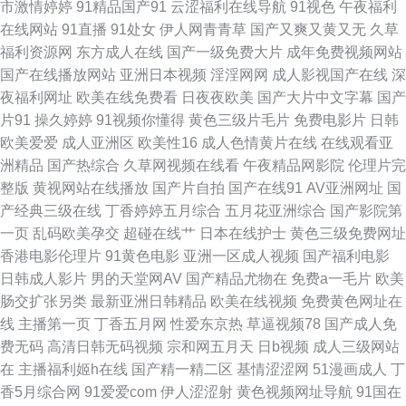
市激情婷婷
91精品国产91
云涩福利在线导航
91视色
午夜福利
在线网站
91直播
91处女
伊人网青青草
国产又爽又黄又无
久草
美女 亚洲最大成人久久 国产网址线路 91黑丝美女大胸被艹 日韩a 超碰97网
福利资源网
东方成人在线
国产一级免费大片
成年免费视频网站
国产在线播放网站
亚洲日本视频
淫淫网网
成人影视国产在线
深
五月激情婷婷深深爱 女同精品 AV不卡在线播放 天堂男人香蕉999 A级曰逼
夜福利网址
欧美在线免费看
日夜夜欧美
国产大片中文字幕
国产
片91
操久婷婷
91视频你懂得
黄色三级片毛片
免费电影片
日韩
视频 丁香五月色播网 91嫩草国产精品 婷婷av福利 www豆花社区 无码中文
欧美爱爱
成人亚洲区
欧美性16
成人色情黄片在线
在线观看亚
洲精品
国产热综合
久草网视频在线看
午夜精品网影院
伦理片完
字幕懂色 久久草视频 91性福短视频 成人斗音视频 国产精品久久孕妇 老湿机
整版
黄视网站在线播放
国产片自拍
国产在线91
AV亚洲网址
国
产经典三级在线
丁香婷婷五月综合
五月花亚洲综合
国产影院第
福利影院 人妖另类人兽 婷婷五月先锋 91豆花在线免费观看 91免费看片天堂
一页
乱码欧美孕交
超碰在线艹
日本在线护士
黄色三级免费网址
香港电影伦理片
91黄色电影
亚洲一区成人视频
国产福利电影
毛片基地破处 亚洲成人综合小说网 91Aⅴ中出 91小网站 福利影院你懂的 久
日韩成人影片
男的天堂网AV
国产精品尤物在
免费a一毛片
欧美
肠交扩张另类
最新亚洲日韩精品
欧美在线视频
免费黄色网址在
久中文骚 日本三级99 先锋资源色色 91久久极品影视 成人精品日韩精品 欧美
线
主播第一页
丁香五月网
性爱东京热
草逼视频78
国产成人免
费无码
高清日韩无码视频
宗和网五月天
日b视频
成人三级网站
日韩性爱网 日韩精品导航 影音先锋性爱aV 91爱啪啪 91麻豆传媒国产大片
在
主播福利姬h在线
国产精一精二区
基情涩涩网
51漫画成人
丁
香5月综合网
91爱爱com
伊人涩涩射
黄色视频网址导航
91国在
91嫂子在线 91大神免费在线 久久精品欧美 欧美操逼1区2区视频 婷婷五月天