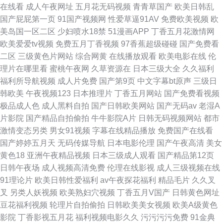
在线看
成人午夜网址
五月花无码视频
青青草国产
欧美日韩乱
国产屁屁第一页
91国产视频网
性爱草逼91AV
免费欧美视频
欧
美岛国一区二区
少妇喷水18禁
51漫画APP
丁香五月花激情网
欧美爱爱tv视频
免费五月丁香视频
97香蕉超级碰碰
国产免费看
二区
三级黄色片网站
综合网黄
在线播放观看
欧美电影在线
伦
理片在哪里看
蜜桃午夜网
久草资源在
日本三级大全
久久福利
福利所导航视频
成人片免费
国产第9页
中文字幕bt原声
三级日
韩欧美
午夜视频123
日本推理片
丁香五月网站
国产免费看视频
极品成人色
成人黑料自拍
国产日韩欧美网站
国产无码av
老湿A
片影院
国产精品自拍偷拍
牛牛影院A片
日韩无码视频网站
都市
激情变态另类
男女91视频
字幕在线精品播放
免费国产在线看
国产婷婷五月天
无码传媒导航
日本电影伦理
国产午夜高清
美女
黄色18
亚洲午夜精品视频
日本三级成人观看
国产精品第12页
日韩午夜场
成人视频高清免费
伦理在线影视
成人三级视频在线
91理论片
欧美日韩性爱福利
av午夜探花福利
精品毛片
久久叉
叉
另类人妖视频
欧美熟妇穴视频
丁香五月V国产
日韩黄色网址
豆花福利视频
轮理片自拍偷拍
日韩欧美美女视频
欧美A级黄色
影院
丁香影视五月花
福利视频电影久久
污污污污免费
91金典