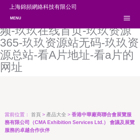
玖玖在线精品-玖玖在线事视
上海錦頻網絡科技有限公司
频-玖玖在线视-玖玖在线视
MENU
频-玖玖在线首页-玖玖资源
365-玖玖资源站无码-玖玖资
源总站-看A片地址-看a片的
网址
當前位置：
首頁
>
產品大全
>
香港中華廠商聯合會展覽服
務有限公司（CMA Exhibition Services Ltd.） 會議及展覽
服務的卓越合作伙伴