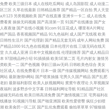
免费
欧美三级日本
成人在线吃瓜网站
成人岛国影院
成人动漫二
区三区
久草在线最新
日韩精品推荐
国产精品一区自拍
男人天堂
a片123
另类视频欧美
国产在线直播
亚洲卡一卡二
成人在线免
费看黄
操操无码视频
国产高清第一页
91国产在线播放
国产女
人夜夜做
国产在线小视频
91com
91豆花成人
哪里有A片网址
精产国品
香蕉视频国产精品
91九色福利
成人国产无线视
欧美
日韩性生活片
国产伦理剧
国产精品无套无码
成年人网站免费
国
产精品1000
91九色在线视频
日本伦理片在线
三级无码在线天
堂
久久成人亚洲
日本中文视频在线
伦理剧推荐
国产成人精品日
本
97甜桃品种介绍
91插插插
欧美SE第二页
毛片内射女
激情另
类欧美一二
国产色视频
孕妇三级av无码
日韩欧美色综合
美女
社区成人
在线免费看片
日本一级
国产传媒视频网站
免费观看污
网站
最新激情h网站
国产喷浆抽搐
宅男久久国产精品
国产乱肥
老妇
最新福利影院
欧美人妖视频网站
窝窝午夜理论
久草视频深
夜福利
波多野步中文字幕
日韩福利网址导航
91精品国产社区
超碰无码在线
欧美日韩高清免费
国产激情视频三区
宅男福利在
线播放
91视频污导航
国产啪亚洲国
欧美性爱密臀
疯狂少妇喷
潮
欧美肏屄一区二区
国产乱伦免费观看
偷拍草草草
97狠狠插