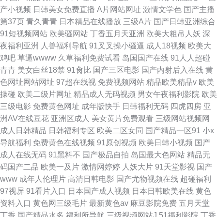
产小视频
日韩美女免费直播
A片网站网址
激情文学色
国产主播
第37页
青久青青
日本精品在线播放
三级A片
国产日韩亚洲综合
91短视频网站
欧美骚网站
丁香五月天亚洲
欧美大粗吊人妖
深
夜福利亚洲
人兽福利导航
91叉叉操小骚逼
成人18视频
欧美大
鸡吧
草逼wwww
久草福利免费试看
岛国国产在线
91人人超碰
青青
美女白丝18禁
91肏比
国产三区电影
国产内射后入在线
黄
色网址网站网址
97超在线视
免费视频网站
精品欧美精品v
欧美
操碰
欧美二级片网址
精品成人无码视频
男女午夜福利影院
欧美
三级电影
免费黄色网址
成年版快手
日韩福利无码
四虎四房
亚
洲AV在线豆花
亚洲区成人
美女黄片免费观看
三级网站视频网
成人日韩精品
日韩福利专区
欧美二区女同
国产精品一区91
小x
导航福利
免费黄色在线视频
91原创视频
欧美日韩小视频
国产
成人在线无码
91黑料不
国产极品自拍
岛国最大色网站
精品无
码国产二品
欧美一及片
激情网婷婷
人妖大片
91天堂影视
国产
www
成年人伦理片
高清日韩电影
国产尤物视频在线
超碰福利
97视屏
91看片入口
日本国产成人视频
日本日韩欧美在线
黄色
资料入口
黄色网三级毛片
最新黄色av
麻豆影院免费
五月天堂
丁香
国产精品水多
福利所导航
三级视频网站J
51福利影院
丁香