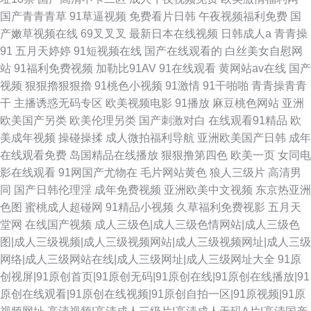
国产青青青草
91草逼视频
免费看片日韩
午夜视频福利免费
国
产嫩草视频在线
69叉叉叉
最新日本在线视频
日韩成人a
青青操
91
五月天婷婷
91短视频在线
国产在线观看的
白丝美女自慰网
站
91福利免费视频
加勒比91AV
91在线观看
黄网站av在线
国产
视频
狠狠擼狠狠擼
91桃色小视频
91激情
91干啪啪
青青操青青
干
主播诱惑无码专区
欧美视频电影
91播放
麻豆桃色网站
亚洲
欧美国产另类
欧美伦理另类
国产刺激对白
在线观看91精品
欧
美成年视频
操碰操揉
成人微拍福利导航
亚洲欧美国产日韩
成年
在线观看免费
岛国精品在线播放
狠狠撸第四色
欧美一页
女同电
影在线观看
91网国产尤物在
毛片网站黄色
狼人三级片
高清男
同
国产日韩伦理淫
成年免费视频
亚洲欧美中文视频
东京热亚洲
色图
蜜桃成人超碰网
91精品小视频
久草福利免费视影
五月天
堂网
在线国产视频
成人三级色|成人三级色情网站|成人三级色
图|成人三级视频|成人三级视频网站|成人三级视频网址|成人三级
网络|成人三级网站在线|成人三级网址|成人三级网址大全
91原
创视屏|91原创首页|91原创无码|91原创在线|91原创在线播放|91
原创在线观看|91原创在线视频|91原创自拍一区|91原视频|91原