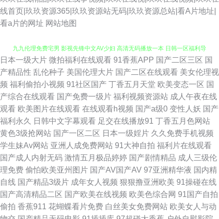
线首页|玖玖资源365|玖玖资源站无码|玖玖资源总站|看A片地址|
看a片的网址
网站地图
日本一级大片
微拍福利在线观看
91香蕉APP
国产二区三区
国
久久婷婷婷婷婷婷婷婷 91啦中文在线播放 日韩性爱全网址 91网页版免费看
产精品性
乱伦种子
美国伦理大片
国产二区在线观看
美女伦理视
频
福利偷拍小视频
91社区国产
丁香五月天堂
欧美变态一区
国
九九伦理免费宅男 影视先锋中文AV少妇 高清无码播放一本 日韩一区福利导
产综合在线观看
国产免费一级片
福利视频资源站
成人午夜在线
观看
欧美图片在线观看
在线观看h视频
国产a级0
变性人妖
国产
航 成人午夜福利无码 成人欧美精产国品久久 91瑟瑟CC涩咪 免费看黄色91
福利永久
日韩中文字幕观看
足交在线播放91
丁香五月色网站
黄色3级抢网站
国产一区二区
日本一级婬片
久久免费手机视频
91久操超碰在线 麻豆精品视频在线 91大学生视频在线观看 国产欧美一区二
学生妹Av网站
亚洲人成免费网站
91大神自拍
福利片在线观看
国产成人内射无码
激情五月极品婷婷
国产剧情精品
成人三级伦
区 午夜福利电影一区二区 操人人人操 日韩无码 91人妖在线 久草福利毛片
理免费
偷怕欧美亚州图片
国产AV国产AV
97亚洲精华液
国内精
自线
国产精品3级片
成年女人视频
狠狠撸亚洲欧美
91操碰在线
影音先锋少妇黑丝 东方影库四虎AV 色五月婷婷免费福利 www福利av 日本
国产高清精品二区
国产欧美在线视频
欧美色综合网
91国产自拍
偷拍
香蕉911
花蝴蝶看片免费
白丝美女免费网站
欧美女人与动
www青青草 91青青视屏 久久视频333 在线不卡av成人电影 国产精品49 色
物交
国产精品无码电影
91插插库
97超碰大香蕉
户外自慰影院