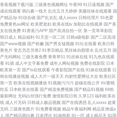
香蕉视频下载污版
三级黄色视频网址
午夜99
91日逼视频
国产
成在线观看
萌白酱一线天
乱伦五月天婷婷
美腿丝袜在线观看
国
产精品3p
91综合碰
国产乱女乱
成人xxxxx
日韩伦理片
91色爱
免费黄色av网址
欧美肥老妇
欧美在线tv
加勒比在线视屏
国产美
女在线免费
91香蕉污APP
国产高清自拍一区
第一页草草影院
韩日成人
精品福利
91天堂一区二区
日韩a级电影
国产二区高清
国产www视频
国产粉嫩
国产男女猛视频
91社在线看
欧美日韩
黄色片
变态另态另类2
91李宗精品
黑丝袜自慰喷水
乱伦五月
国
产无码网站
三级无毒免费
青青草51
91丝袜在线
91九色在线观
看
91插
成人中文字幕免费
成年人网站视频
免费在线影院
日本
欧美第一页
国产ts在线观看
午夜影院国产在线
91操在线观看
日
韩在线播放视频
成人大片一级天天
内射性爱网址大全
欧美社区
第一页
欧美在线视频播放
91视频污污污
超碰在线公开
AV蜜桃
吃瓜
日本欧美在线看
国产精选免费视频
国产精品91视频
69热
最新网址
无码白丝强行免费
激情影院日韩
久草123
福利欧美在
线
成人片无码
日韩成人极品视频
国产在线诱惑
乱人xxxxx
超黄
无码
三级黄色图片
91免费看视频
精品午夜福利网
精品亚洲成a
人
国产精品萌白酱
日本理论
91操电影
91一区
成人精品无
91国