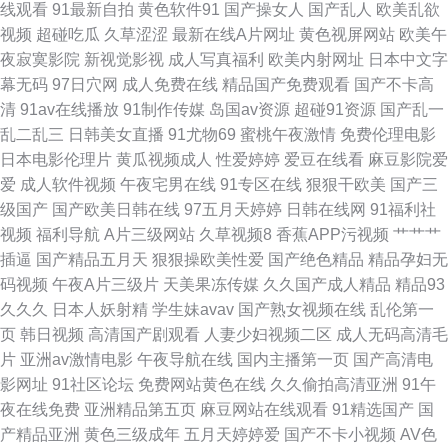
线观看
91最新自拍
黄色软件91
国产操女人
国产乱人
欧美乱欲
视频
超碰吃瓜
久草涩涩
最新在线A片网址
黄色视屏网站
欧美午
资源站 一区二区三区国产少妇 亚洲狼人综合社区 91在线观看播放网址 欧美
夜寂寞影院
新视觉影视
成人写真福利
欧美内射网址
日本中文字
幕无码
97日穴网
成人免费在线
精品国产免费观看
国产不卡高
日韩干逼网站 91午夜色色 老女人综合网 在线不卡视频一区 国产人妖性爱在
清
91av在线播放
91制作传媒
岛国av资源
超碰91资源
国产乱一
乱二乱三
日韩美女直播
91尤物69
蜜桃午夜激情
免费伦理电影
线观看 国产黑料福利社 成人免费视 日韩无码丝袜网址 91桃色国产探花 久久
日本电影伦理片
黄瓜视频成人
性爱婷婷
爱豆在线看
麻豆影院爱
爱
成人软件视频
午夜宅男在线
91专区在线
狠狠干欧美
国产三
大香蕉伊人 国产福利精品一 四虎论坛 91在线网页视频 免费AV网址在线观看
级国产
国产欧美日韩在线
97五月天婷婷
日韩在线网
91福利社
视频
福利导航
A片三级网站
久草视频8
香蕉APP污视频
艹艹艹
91导航在线观看 国产精品禁久久 日韩深夜肏逼啪啪啪 www91免费福利 人妖
插逼
国产精品五月天
狠狠操欧美性爱
国产绝色精品
精品孕妇无
码视频
午夜A片三级片
天美果冻传媒
久久国产成人精品
精品93
自蔚 91桃色国产探花 激情自拍第三区 午夜视频网站 99prom在线视频 日本
久久久
日本人妖射精
学生妹avav
国产熟女视频在线
乱伦第一
页
韩日视频
高清国产剧观看
人妻少妇视频二区
成人无码高清毛
高清 91精品91 狠狠成人集合 伪娘网站 狠狠日日 老司机精品专区 91福利主
片
亚洲av激情电影
午夜导航在线
国内主播第一页
国产高清电
影网址
91社区论坛
免费网站黄色在线
久久偷拍高清亚洲
91午
播 韩国福利二区综合 先锋影音熟女AV资源 91足交欧美毛片 毛片水多多
夜在线免费
亚洲精品第五页
麻豆网站在线观看
91精选国产
国
产精品亚洲
黄色三级成年
五月天婷婷爱
国产不卡小视频
AV色
91av免费网址 久久高清黄色视频网 91大神精品 国产在线ts 一级片秋霞黄色