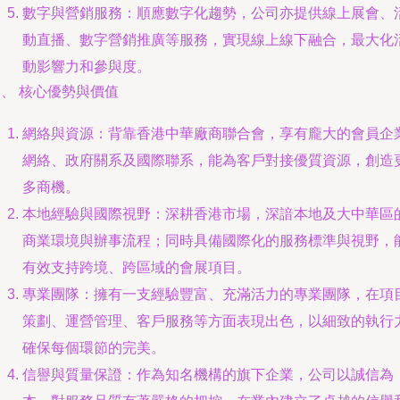
數字與營銷服務：順應數字化趨勢，公司亦提供線上展會、
動直播、數字營銷推廣等服務，實現線上線下融合，最大化
動影響力和參與度。
、 核心優勢與價值
網絡與資源：背靠香港中華廠商聯合會，享有龐大的會員企
網絡、政府關系及國際聯系，能為客戶對接優質資源，創造
多商機。
本地經驗與國際視野：深耕香港市場，深諳本地及大中華區
商業環境與辦事流程；同時具備國際化的服務標準與視野，
有效支持跨境、跨區域的會展項目。
專業團隊：擁有一支經驗豐富、充滿活力的專業團隊，在項
策劃、運營管理、客戶服務等方面表現出色，以細致的執行
確保每個環節的完美。
信譽與質量保證：作為知名機構的旗下企業，公司以誠信為