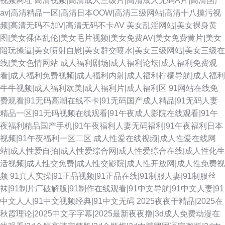
视频网址
高清视频|高清成人三级片|高清成人无码A片|高清国产
av|高清精品一区|高清日本OOW|高清三级网站|高清十八摸污视
频|高清无码不加V|高清无码不卡AV
美女乱淫网站|美女裸身黄
图|美女裸体乱伦|美女毛片视频|美女免费AV|美女免费黄片|美女
陪玩操逼|美女喷射自慰|美女群交喷水|美女三级网站|美女三级在
线|美女色情网站
成人福利剧场|成人福利论坛|成人福利免费观
看|成人福利免费视频|成人福利内射|成人福利柠檬导航|成人福利
牛牛视频|成人福利欧美|成人福利片|成人福利区
91网站在线免
费观看|91无码高潮在线不卡|91无码国产成人精品|91无码人妻
精品一区|91无码视频在线观看|91午夜成人影院在线观看|91午
夜福利精品国产手机|91午夜福利人妻无码福利|91午夜福利日本
视频|91午夜福利一区二区
成人性爱在线视频|成人性爱在线网
站|成人性爱自拍|成人性爱综合网|成人性爱综合在线|成人性化生
活视频|成人性交免费|成人性交影院|成人性开放网|成人性免费视
频
91真人实操|91正品视频|91正品在线|91制服人妻|91制服丝
袜|91制片厂破解版|91制作在线观看|91中文导航|91中文人妻|91
中文人人|91中文视频经典|91中文无码
2025夜夜干精品|2025在
秋霞理论|2025中文字字幕|2025最新夜夜撸|3d成人免费动漫在