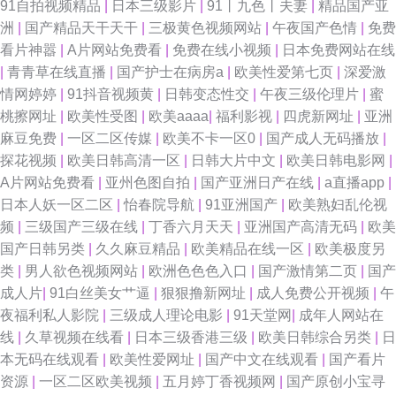
91自拍视频精品
|
日本三级影片
|
91丨九色丨夫妻
|
精品国产亚
洲
|
国产精品天干天干
|
三极黄色视频网站
|
午夜国产色情
|
免费
看片神嚣
|
A片网站免费看
|
免费在线小视频
|
日本免费网站在线
|
青青草在线直播
|
国产护士在病房a
|
欧美性爱第七页
|
深爱激
情网婷婷
|
91抖音视频黄
|
日韩变态性交
|
午夜三级伦理片
|
蜜
桃擦网址
|
欧美性受图
|
欧美aaaa
|
福利影视
|
四虎新网址
|
亚洲
麻豆免费
|
一区二区传媒
|
欧美不卡一区0
|
国产成人无码播放
|
探花视频
|
欧美日韩高清一区
|
日韩大片中文
|
欧美日韩电影网
|
A片网站免费看
|
亚州色图自拍
|
国产亚洲日产在线
|
a直播app
|
日本人妖一区二区
|
怡春院导航
|
91亚洲国产
|
欧美熟妇乱伦视
频
|
三级国产三级在线
|
丁香六月天天
|
亚洲国产高清无码
|
欧美
国产日韩另类
|
久久麻豆精品
|
欧美精品在线一区
|
欧美极度另
类
|
男人欲色视频网站
|
欧洲色色色入口
|
国产激情第二页
|
国产
成人片
|
91白丝美女艹逼
|
狠狠撸新网址
|
成人免费公开视频
|
午
夜福利私人影院
|
三级成人理论电影
|
91天堂网
|
成年人网站在
线
|
久草视频在线看
|
日本三级香港三级
|
欧美日韩综合另类
|
日
本无码在线观看
|
欧美性爱网址
|
国产中文在线观看
|
国产看片
资源
|
一区二区欧美视频
|
五月婷丁香视频网
|
国产原创小宝寻