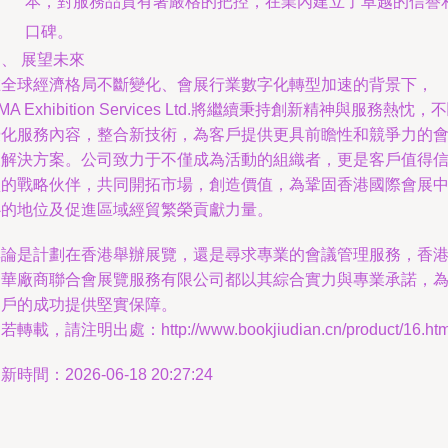
本，對服務品質有著嚴格的把控，在業內建立了卓越的信譽
口碑。
、 展望未來
在全球經濟格局不斷變化、會展行業數字化轉型加速的背景下，
MA Exhibition Services Ltd.將繼續秉持創新精神與服務熱忱，
優化服務內容，整合新技術，為客戶提供更具前瞻性和競爭力的
展解決方案。公司致力于不僅成為活動的組織者，更是客戶值得
賴的戰略伙伴，共同開拓市場，創造價值，為鞏固香港國際會展
心的地位及促進區域經貿繁榮貢獻力量。
無論是計劃在香港舉辦展覽，還是尋求專業的會議管理服務，香
中華廠商聯合會展覽服務有限公司都以其綜合實力與專業承諾，
客戶的成功提供堅實保障。
若轉載，請注明出處：http://www.bookjiudian.cn/product/16.htm
新時間：2026-06-18 20:27:24