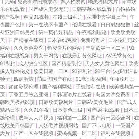
十无码
|
免费看片的播放器
|
黑人性爱网
|
哦美岛国大片
|
青草娱
乐在线观看
|
国产成人电影无码
|
日韩字幕在线观看
|
自拍偷拍
国产视频
|
精品91视频
|
在线三级毛片
|
亚洲中文字幕日产
|
午
夜国产色情
|
第一在线不卡国产
|
伦理在线看
|
日日射狠狠撸
|
丝
袜亚洲日韩另类
|
第一页传媒精品
|
午夜福利理论
|
欧美欧美欧
美
|
国产精品在线看
|
日本在线免费
|
免费论理片
|
日本伦理电影
网站
|
久久黄色影院
|
免费看片的网站
|
丰满欧美一区二区
|
91
福利在线视频
|
男女干网站
|
在线最新黄色网址
|
AV天堂黄色
|
91私拍
|
成人综合社区
|
国产精品乱伦
|
男人女人黄色网址
|
欧美
多人野外伦交
|
欧美日韩一二区
|
91福利社
|
91平台
|
波多野洁衣
种子
|
四虎激情
|
萌白酱国产在线
|
91老司机福利
|
午夜伦理三
级
|
如如影视伦理
|
国产福利网站
|
手机福利在线
|
欧美视频第一
页
|
丁香五月综合亚洲
|
日韩理论片在线看
|
岛国大片免费看
|
日
韩欧美极品影院
|
日韩欧美福利片
|
日韩AV美女毛片
|
国产成人
精品日本
|
久久91午夜
|
日本黄色三级
|
国产ts在线观看
|
日本三
级论理
|
成年人大片视频
|
福利第一二区
|
国产第一区综合网
|
在
线欧美日韩国产
|
人妖毛片视频网站
|
国产不卡电影
|
一级国产
大片
|
国产一区在线视频
|
蜜桃视频一区二区
|
福利在线视频
|