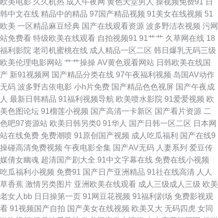
欧美电影
久久机热
成人午夜网
黄色天堂男人
操视频免费91
日
韩中文在线
精品中的精品
97国产精品视频
91美女在线视频
51
生 欧美亚洲另类专区 91国产丝袜射精 老司伊人 91国产视在线观看 美女喷水
欧美
一区精品麻豆经典
国产在线观看资源
波多野洁衣视频
污网
站免费看
特级欧美在线观看
自拍视频91
91艹艹
久草网在线
18
自慰网址 91伦理 久久涩激情 91WWW黄站免费 国产自产23区 91成人一级
福利影院
老司机蜜桃在线
成人精品一区二区
韩日爆乳无码三级
欧美伦理电影网站
艹艹操操
AV黄色观看网站
日韩欧美在线国
片 激情网快播 1024精品免费视频 国产熟女久久精品 91福利视频导航网 老
产
新91视频网
国产精品分类在线
97午夜福利视频
岛国AV动作
无码
波多野吉依电影
小h片免费
国产精品色色视屏
国产午夜成
牛福利导航 91视频网新网站 婷婷蜜桃久久伊人 国产福利白浆AV 香蕉伊人av
人
最新日韩精品
91福利视频导航
欧美喷水影院
91爱爱视频
欧
美色图论坛
91榴莲小视频
国产高清一卡新区
国产看片资源
二
国产激情精品在线 自拍av三级网 国产精品久婷 一本道夜夜干 东京热九九精
色吧97资源站
欧美日韩另类0
91华人
国产日韩一区二区
日本网
站在线免费
免费潮喷
91原创国产视频
成人吃瓜福利
国产在线9
品 蜜桃视频官网 97在线精品视频 午夜影院伦理 国产精品一区在线懂色 91国
操碰高清免费视频
午夜电影全集
国产AV无码
人妻系列
爱豆传
媒倩女幽魂
超清国产剧大全
91中文字幕在线
免费在线小视频
产品精 精品伦A片视频 东京热福利导航 久热这里都是精品19 啊v在线视频 精
吃瓜福利小视频
免费91
国产日产亚洲精品
91社在线高清
人人
草香蕉
激情另类图片
亚洲欧美在线观看
成人三级成人三级
欧美
品国产成人麻豆 色亚洲色天堂 91看黄淫大片 精品丰满熟妇人妻一区 九一制
老女人bb
日日操第一页
91网豆花视频
91福利剧场
免费影视观
看
91视频国产自拍
国产美女在线视频
欧美又大
无码四虎
女同
作天麻传媒免 91豆花原创 超碰91直播 久久男人网 91视频大全 天堂视频西